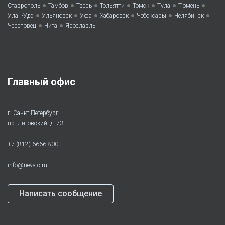
•
•
•
•
•
•
•
Ставрополь
Тамбов
Тверь
Тольятти
Томск
Тула
Тюмень
•
•
•
•
•
•
Улан-Удэ
Ульяновск
Уфа
Хабаровск
Чебоксары
Челябинск
•
•
Череповец
Чита
Ярославль
Главный офис
г. Санкт-Петербург
пр. Лиговский, д. 73
+7 (812) 6666-800
info@neva-c.ru
Написать сообщение