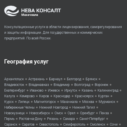
Махачкала
Консультационные услуги в области лицензирования, саморегулирования
и защиты информации. Для государственных и коммерческих
предприятий. По всей России.
География услуг
•
•
•
•
•
Архангельск
Астрахань
Барнаул
Белгород
Брянск
•
•
•
•
•
Владивосток
Владикавказ
Владимир
Волгоград
Воронеж
•
•
•
•
•
•
Екатеринбург
Иваново
Ижевск
Иркутск
Казань
Калининград
•
•
•
•
•
•
Калуга
Кемерово
Киров
Краснодар
Красноярск
Курган
•
•
•
•
•
•
Курск
Липецк
Магнитогорск
Махачкала
Москва
Мурманск
•
•
•
Набережные Челны
Нижний Новгород
Нижний Тагил
•
•
•
•
•
•
Новокузнецк
Новосибирск
Омск
Орел
Оренбург
Пенза
•
•
•
•
•
Пермь
Ростов-на-Дону
Рязань
Самара
Санкт-Петербург
•
•
•
•
•
•
Саранск
Саратов
Севастополь
Симферополь
Смоленск
Сочи