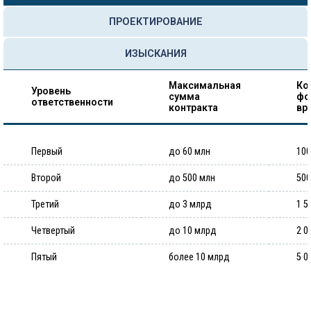
ПРОЕКТИРОВАНИЕ
ИЗЫСКАНИЯ
Максимальная
Ко
Уровень
сумма
фо
ответственности
контракта
вр
Первый
до 60 млн
100
Второй
до 500 млн
500
Третий
до 3 млрд
1 5
Четвертый
до 10 млрд
2 0
Пятый
более 10 млрд
5 0