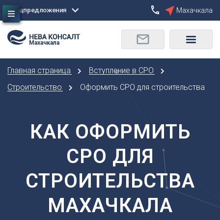
Спецпредложения
Махачкала
Сбросить
Махачкала
О
Москва
Санкт-Петербург
Омск
Главная страница
Вступление в СРО
Орел
А
Оренбург
Строительство
Оформить СРО для строительства
Архангельск
П
Астрахань
Пенза
КАК ОФОРМИТЬ
Б
Пермь
Барнаул
Р
СРО ДЛЯ
Белгород
Ростов-на-Дону
Брянск
Рязань
СТРОИТЕЛЬСТВА
В
С
Владивосток
МАХАЧКАЛА
Самара
Владикавказ
Саранск
Владимир