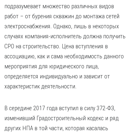
Курган
подразумевает множество различных видов
Х
Курск
работ – от бурения скважин до монтажа сетей
Хабаровск
Л
электроснабжения. Однако, лишь в некоторых
Ч
Липецк
Чебоксары
случаях компания-исполнитель должна получить
М
Челябинск
СРО на строительство. Цена вступления в
Магнитогорск
Череповец
Махачкала
ассоциацию, как и сама необходимость данного
Чита
Мурманск
мероприятия для юридического лица,
Я
Н
Ярославль
определяется индивидуально и зависит от
Набережные Челны
характеристик деятельности.
Нижний Новгород
Нижний Тагил
Новокузнецк
В середине 2017 года вступил в силу 372-ФЗ,
Новосибирск
изменивший Градостроительный кодекс и ряд
других НПА в той части, которая касалась