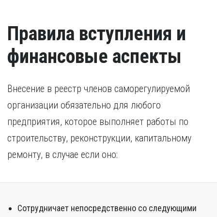
Разрешение на работу (если кандидат –
Удостоверение о повышении квалификации.
иностранный гражданин).
Удостоверение, подтверждающее факт повышения
Правила вступления и
квалификации в течение последних пяти лет. В случае,
если повышение квалификации проходило за пределами
России, требуется копия свидетельства о признании
финансовые аспекты
иностранного образования.
Внесение в реестр членов саморегулируемой
организации обязательно для любого
предприятия, которое выполняет работы по
строительству, реконструкции, капитальному
ремонту, в случае если оно:
Сотрудничает непосредственно со следующими