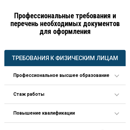
Профессиональные требования и
перечень необходимых документов
для оформления
ТРЕБОВАНИЯ К ФИЗИЧЕСКИМ ЛИЦАМ
Профессиональное высшее образование
По направлению строительства, изысканий или
Стаж работы
проектирования.
В организации соответствующего профиля – 10 лет
Повышение квалификации
или больше, 3 года из которых – на руководящей
должности.
Пройденное гражданином по меньшей мере один
Опыт работы по специальности – не менее 10 лет,