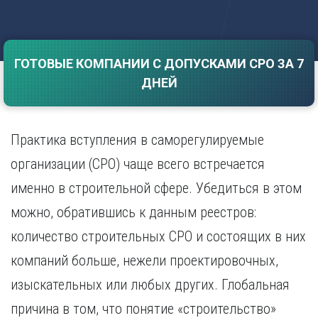
Саратов
Волгоград
Севастополь
Воронеж
Симферополь
Е
ГОТОВЫЕ КОМПАНИИ С ДОПУСКАМИ СРО ЗА 7
Смоленск
Екатеринбург
Сочи
ДНЕЙ
Ставрополь
И
Т
Иваново
Практика вступления в саморегулируемые
Ижевск
Тамбов
Иркутск
Тверь
организации (СРО) чаще всего встречается
Тольятти
К
именно в строительной сфере. Убедиться в этом
Томск
Казань
можно, обратившись к данным реестров:
Тула
Калининград
Тюмень
количество строительных СРО и состоящих в них
Калуга
У
Кемерово
компаний больше, нежели проектировочных,
Киров
Улан-Удэ
изыскательных или любых других. Глобальная
Краснодар
Ульяновск
причина в том, что понятие «строительство»
Красноярск
Уфа