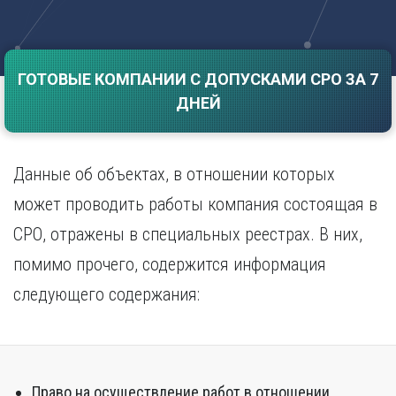
Саратов
Волгоград
Севастополь
Воронеж
Симферополь
Е
ГОТОВЫЕ КОМПАНИИ С ДОПУСКАМИ СРО ЗА 7
Смоленск
Екатеринбург
Сочи
ДНЕЙ
Ставрополь
И
Т
Иваново
Данные об объектах, в отношении которых
Ижевск
Тамбов
Иркутск
Тверь
может проводить работы компания состоящая в
Тольятти
К
СРО, отражены в специальных реестрах. В них,
Томск
Казань
помимо прочего, содержится информация
Тула
Калининград
Тюмень
следующего содержания:
Калуга
У
Кемерово
Киров
Улан-Удэ
Краснодар
Ульяновск
Красноярск
Уфа
Право на осуществление работ в отношении