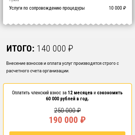
0
ISO 9001
ISO 14001
OHSAS 18001
Нужна
₽ за человека
Услуги по сопровождению процедуры
10 000
₽
ИТОГО:
140 000
₽
Внесение взносов и оплата услуг производятся строго с
расчетного счета организации.
Оплатить членский взнос за
12 месяцев
и
сэкономить
60 000
рублей в год.
250 000
₽
190 000
₽