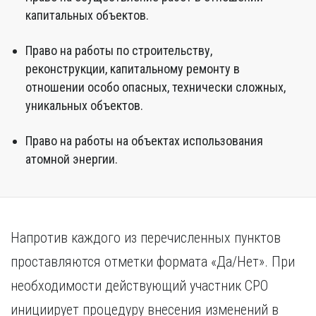
Курган
капитальных объектов.
Х
Курск
Хабаровск
Л
Право на работы по строительству,
Ч
реконструкции, капитальному ремонту в
Липецк
Чебоксары
отношении особо опасных, технически сложных,
М
Челябинск
уникальных объектов.
Магнитогорск
Череповец
Махачкала
Чита
Право на работы на объектах использования
Мурманск
Я
атомной энергии.
Н
Ярославль
Набережные Челны
Нижний Новгород
Нижний Тагил
Напротив каждого из перечисленных пунктов
Новокузнецк
проставляются отметки формата «Да/Нет». При
Новосибирск
необходимости действующий участник СРО
инициирует процедуру внесения изменений в