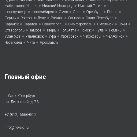
•
•
•
Набережные Челны
Нижний Новгород
Нижний Тагил
•
•
•
•
•
•
Новокузнецк
Новосибирск
Омск
Орел
Оренбург
Пенза
•
•
•
•
•
Пермь
Ростов-на-Дону
Рязань
Самара
Санкт-Петербург
•
•
•
•
•
•
Саранск
Саратов
Севастополь
Симферополь
Смоленск
Сочи
•
•
•
•
•
•
•
Ставрополь
Тамбов
Тверь
Тольятти
Томск
Тула
Тюмень
•
•
•
•
•
•
Улан-Удэ
Ульяновск
Уфа
Хабаровск
Чебоксары
Челябинск
•
•
Череповец
Чита
Ярославль
Главный офис
г. Санкт-Петербург
пр. Лиговский, д. 73
+7 (812) 6666-800
info@neva-c.ru