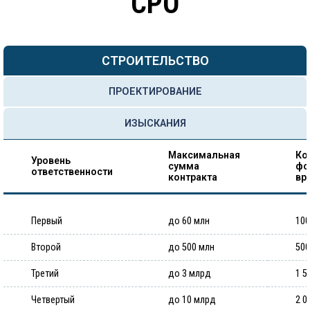
СРО
СТРОИТЕЛЬСТВО
ПРОЕКТИРОВАНИЕ
ИЗЫСКАНИЯ
Максимальная
Ко
Уровень
сумма
фо
ответственности
контракта
вр
Первый
до 60 млн
100
Второй
до 500 млн
500
Третий
до 3 млрд
1 5
Четвертый
до 10 млрд
2 0