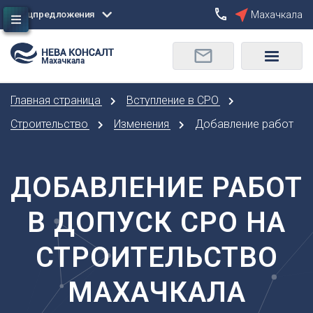
Спецпредложения
Махачкала
Сбросить
Махачкала
О
Москва
Санкт-Петербург
Омск
Главная страница
Вступление в СРО
Орел
А
Оренбург
Строительство
Изменения
Добавление работ
Архангельск
П
Астрахань
Пенза
ДОБАВЛЕНИЕ РАБОТ
Б
Пермь
Барнаул
Р
В ДОПУСК СРО НА
Белгород
Ростов-на-Дону
Брянск
Рязань
СТРОИТЕЛЬСТВО
В
С
Владивосток
МАХАЧКАЛА
Самара
Владикавказ
Саранск
Владимир