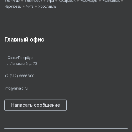
•
•
•
•
•
•
Улан-Удэ
Ульяновск
Уфа
Хабаровск
Чебоксары
Челябинск
•
•
Череповец
Чита
Ярославль
Главный офис
г. Санкт-Петербург
пр. Лиговский, д. 73
+7 (812) 6666-800
info@neva-c.ru
Написать сообщение