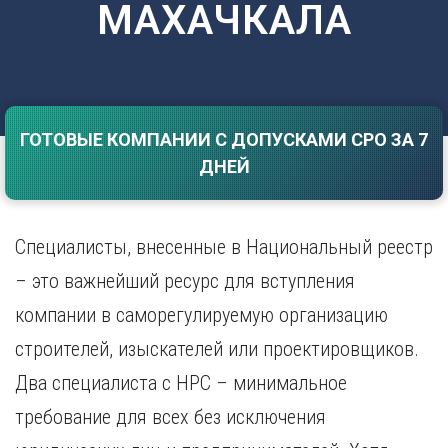
МАХАЧКАЛА
Саратов
Волгоград
Севастополь
Воронеж
Симферополь
Е
Смоленск
Екатеринбург
Сочи
Ставрополь
ГОТОВЫЕ КОМПАНИИ С ДОПУСКАМИ СРО ЗА 7
И
ДНЕЙ
Т
Иваново
Ижевск
Тамбов
Иркутск
Тверь
Специалисты, внесенные в Национальный реестр
Тольятти
К
Томск
– это важнейший ресурс для вступления
Казань
Тула
компании в саморегулируемую организацию
Калининград
Тюмень
Калуга
строителей, изыскателей или проектировщиков.
У
Кемерово
Два специалиста с НРС – минимальное
Киров
Улан-Удэ
Краснодар
Ульяновск
требование для всех без исключения
Красноярск
Уфа