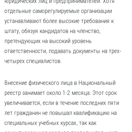
юридических лиц и предпринимателей. Хотя
Курган
Х
Курск
отдельные саморегулируемые организации
Хабаровск
Л
устанавливают более высокие требования к
Ч
Липецк
штату, обязуя кандидатов на членство,
Чебоксары
М
претендующих на высокий уровень
Челябинск
Магнитогорск
Череповец
ответственности, подавать документы на трех-
Махачкала
Чита
четырех специалистов.
Мурманск
Я
Н
Ярославль
Набережные Челны
Внесение физического лица в Национальный
Нижний Новгород
реестр занимает около 1-2 месяца. Этот срок
Нижний Тагил
увеличивается, если в течение последних пяти
Новокузнецк
Новосибирск
лет гражданин не повышал квалификацию на
специальных учебных курсах, так как