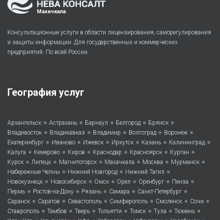
Махачкала
Консультационные услуги в области лицензирования, саморегулирования
и защиты информации. Для государственных и коммерческих
предприятий. По всей России.
География услуг
•
•
•
•
•
Архангельск
Астрахань
Барнаул
Белгород
Брянск
•
•
•
•
•
Владивосток
Владикавказ
Владимир
Волгоград
Воронеж
•
•
•
•
•
•
Екатеринбург
Иваново
Ижевск
Иркутск
Казань
Калининград
•
•
•
•
•
•
Калуга
Кемерово
Киров
Краснодар
Красноярск
Курган
•
•
•
•
•
•
Курск
Липецк
Магнитогорск
Махачкала
Москва
Мурманск
•
•
•
Набережные Челны
Нижний Новгород
Нижний Тагил
•
•
•
•
•
•
Новокузнецк
Новосибирск
Омск
Орел
Оренбург
Пенза
•
•
•
•
•
Пермь
Ростов-на-Дону
Рязань
Самара
Санкт-Петербург
•
•
•
•
•
•
Саранск
Саратов
Севастополь
Симферополь
Смоленск
Сочи
•
•
•
•
•
•
•
Ставрополь
Тамбов
Тверь
Тольятти
Томск
Тула
Тюмень