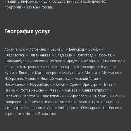
и защиты информации. Для государственных и коммерческих
предприятий. По всей России.
География услуг
•
•
•
•
•
Архангельск
Астрахань
Барнаул
Белгород
Брянск
•
•
•
•
•
Владивосток
Владикавказ
Владимир
Волгоград
Воронеж
•
•
•
•
•
•
Екатеринбург
Иваново
Ижевск
Иркутск
Казань
Калининград
•
•
•
•
•
•
Калуга
Кемерово
Киров
Краснодар
Красноярск
Курган
•
•
•
•
•
•
Курск
Липецк
Магнитогорск
Махачкала
Москва
Мурманск
•
•
•
Набережные Челны
Нижний Новгород
Нижний Тагил
•
•
•
•
•
•
Новокузнецк
Новосибирск
Омск
Орел
Оренбург
Пенза
•
•
•
•
•
Пермь
Ростов-на-Дону
Рязань
Самара
Санкт-Петербург
•
•
•
•
•
•
Саранск
Саратов
Севастополь
Симферополь
Смоленск
Сочи
•
•
•
•
•
•
•
Ставрополь
Тамбов
Тверь
Тольятти
Томск
Тула
Тюмень
•
•
•
•
•
•
Улан-Удэ
Ульяновск
Уфа
Хабаровск
Чебоксары
Челябинск
•
•
Череповец
Чита
Ярославль