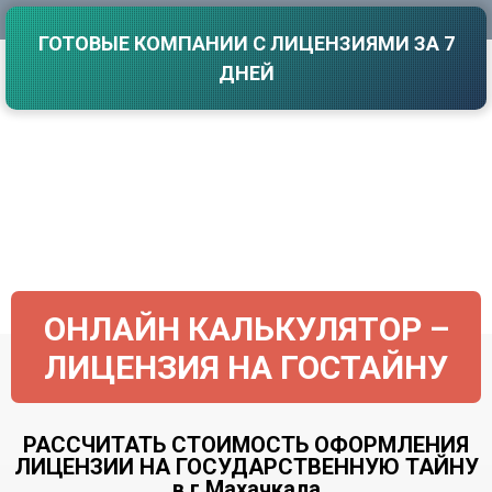
Саратов
Волгоград
ГОТОВЫЕ КОМПАНИИ С ЛИЦЕНЗИЯМИ ЗА 7
Севастополь
Воронеж
ДНЕЙ
Симферополь
Е
Смоленск
Екатеринбург
Сочи
Ставрополь
И
Т
Иваново
Ижевск
Тамбов
Иркутск
Тверь
Тольятти
К
Томск
Казань
ОНЛАЙН КАЛЬКУЛЯТОР –
Тула
Калининград
Тюмень
ЛИЦЕНЗИЯ НА ГОСТАЙНУ
Калуга
У
Кемерово
Киров
Улан-Удэ
РАССЧИТАТЬ СТОИМОСТЬ ОФОРМЛЕНИЯ
Краснодар
Ульяновск
ЛИЦЕНЗИИ НА ГОСУДАРСТВЕННУЮ ТАЙНУ
Красноярск
Уфа
в г.Махачкала