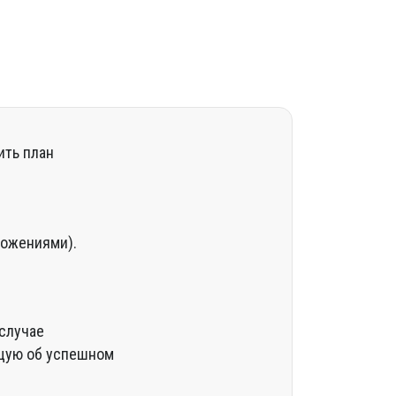
ить план
ложениями).
 случае
ющую об успешном