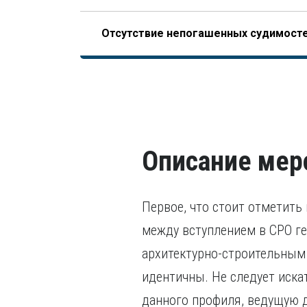
Опыт работы по специальности – не менее 10 л
Пройденное гражданином по меньшей мере 
только после получения диплома (это отличае
Отсутствие непогашенных судимост
НОСТРОЙ, допускающего начало отсчета трудо
последних пяти лет.
завершения образования).
В том числе, уголовного преследования.
Описание мер
Первое, что стоит отметить
между вступлением в СРО ге
архитектурно-строительным
идентичны. Не следует иск
данного профиля, ведущую д