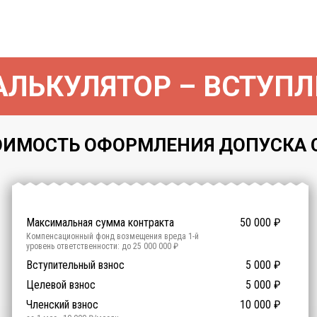
ЛЬКУЛЯТОР – ВСТУПЛ
ОИМОСТЬ ОФОРМЛЕНИЯ ДОПУСКА СР
Максимальная сумма контракта
50 000
₽
Компенсационный фонд возмещения вреда
1
-й
уровень ответственности:
до 25 000 000 ₽
Участие в гос. тендерах и аукционах
Вступительный взнос
5 000
0
₽
₽
Компенсационный фонд договорных обязательств
0
-
Целевой взнос
5 000
₽
й уровень ответственности:
Не требуется
Членский взнос
10 000
₽