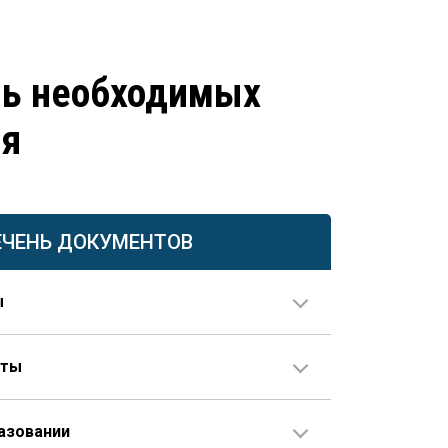
нь необходимых
ия
ЕЧЕНЬ ДОКУМЕНТОВ
ы
нты
ия в паспорте не совпадает с данными документов
е предоставляется свидетельство о перемене
азовании
 наличии стажа, не внесенного в трудовую книжку,