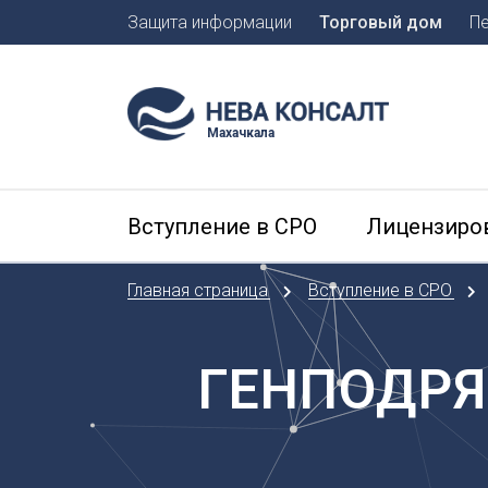
Защита информации
Торговый дом
П
Москва
Санкт-П
Махачкала
А
Арханге
Вступление в СРО
Лицензиро
Астраха
Б
Главная страница
Вступление в СРО
Барнаул
Белгоро
Брянск
ГЕНПОДРЯ
В
Владиво
Владика
Владим