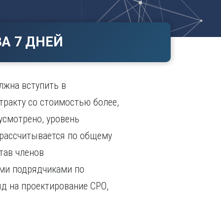
Ч
в
ополь
Чебоксары
ополь
Челябинск
А 7 ДНЕЙ
ск
Череповец
Чита
поль
Я
лжна вступить в
Ярославль
тракту со стоимостью более,
усмотрено, уровень
 рассчитывается по общему
тав членов
ыми подрядчиками по
яд на проектирование СРО,