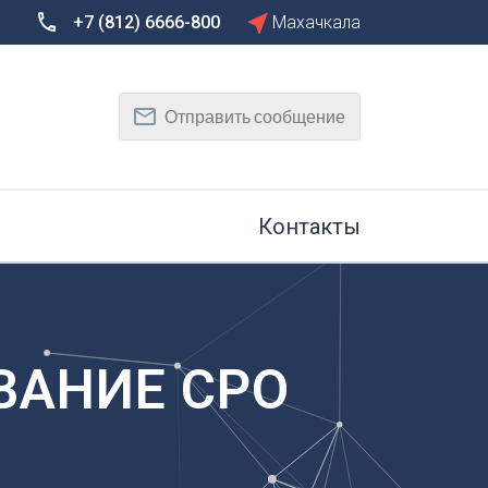
+7 (812) 6666-800
Махачкала
Сбросить
Т
Отправить сообщение
Тамбов
Тверь
рг
Тольятти
Томск
Контакты
Тула
Тюмень
У
Улан-Удэ
на-Дону
Ульяновск
ВАНИЕ СРО
Уфа
Х
Хабаровск
к