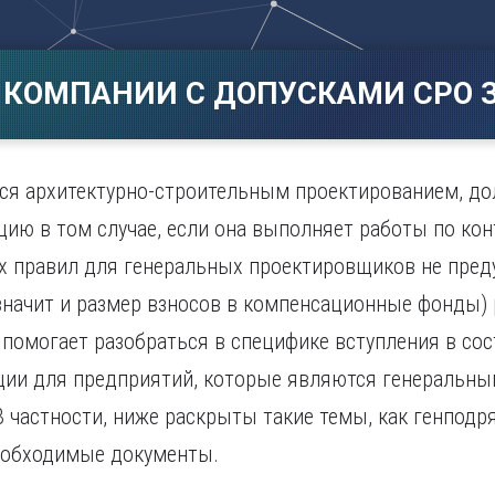
Магнитогорск
Сарато
ад
Махачкала
Севаст
ж
Мурманск
Симфер
 КОМПАНИИ С ДОПУСКАМИ СРО З
Н
Смолен
нбург
Набережные Челны
Сочи
Нижний Новгород
Ставро
Нижний Тагил
ся архитектурно-строительным проектированием, до
о
Новокузнецк
ию в том случае, если она выполняет работы по кон
Новосибирск
х правил для генеральных проектировщиков не пред
 значит и размер взносов в компенсационные фонды)
помогает разобраться в специфике вступления в сос
ции для предприятий, которые являются генеральн
 частности, ниже раскрыты такие темы, как генподр
необходимые документы.