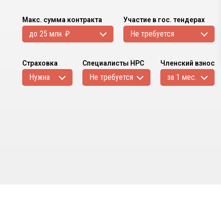
Макс. сумма контракта
Участие в гос. тендерах
до 25 млн. ₽
Не требуется
Страховка
Специалисты НРС
Членский взнос
Нужна
Не требуется
за 1 мес.