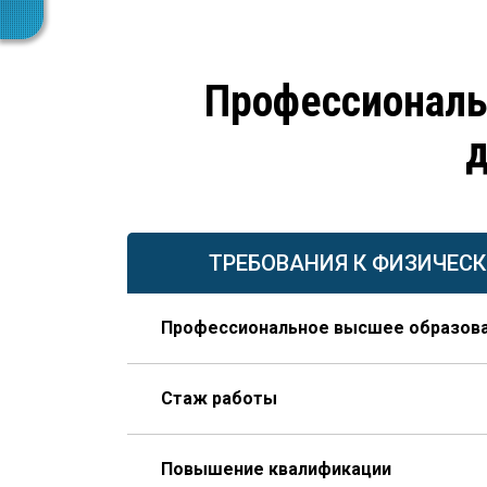
Профессиональ
д
ТРЕБОВАНИЯ К ФИЗИЧЕС
Профессиональное высшее образов
По направлению строительства, изысканий 
Стаж работы
В организации соответствующего профиля 
Повышение квалификации
года из которых – на руководящей должно