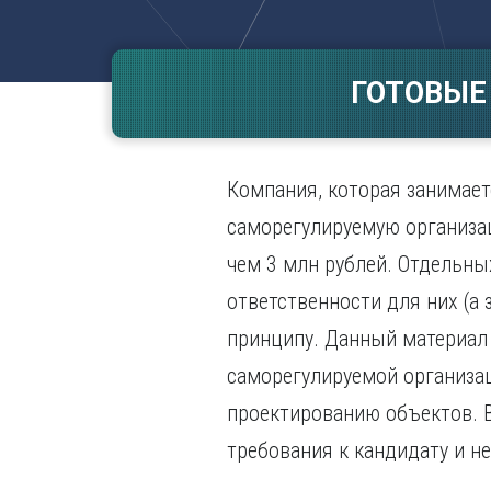
Волгогр
Вороне
ГОТОВЫЕ
Е
Екатери
И
Компания, которая занимает
Иванов
Ижевск
саморегулируемую организац
Иркутск
чем 3 млн рублей. Отдельны
ответственности для них (а
принципу. Данный материал 
саморегулируемой организа
проектированию объектов. В
требования к кандидату и 