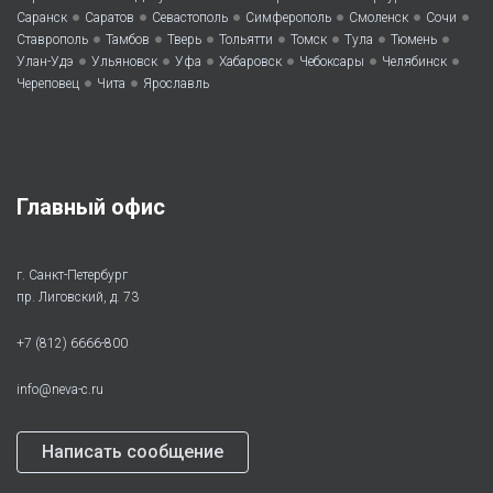
•
•
•
•
•
•
Саранск
Саратов
Севастополь
Симферополь
Смоленск
Сочи
•
•
•
•
•
•
•
Ставрополь
Тамбов
Тверь
Тольятти
Томск
Тула
Тюмень
•
•
•
•
•
•
Улан-Удэ
Ульяновск
Уфа
Хабаровск
Чебоксары
Челябинск
•
•
Череповец
Чита
Ярославль
Главный офис
г. Санкт-Петербург
пр. Лиговский, д. 73
+7 (812) 6666-800
info@neva-c.ru
Написать сообщение