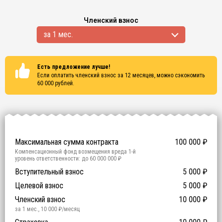
Членский взнос
за 1 мес.
Есть предложение лучше!
Если оплатить членский взнос за 12 месяцев, можно сэкономить
60 000
рублей.
Сертификаты
ISO 9001
ISO 14001
OHSAS 18001
Максимальная сумма контракта
100 000
₽
Компенсационный фонд возмещения вреда
1
-й
уровень ответственности:
до 60 000 000 ₽
Участие в гос. тендерах и аукционах
Вступительный взнос
5 000
0
₽
₽
Компенсационный фонд договорных обязательств
0
-
Целевой взнос
5 000
₽
й уровень ответственности:
Не требуется
Членский взнос
10 000
₽
за 1 мес.
,
10 000
₽/месяц