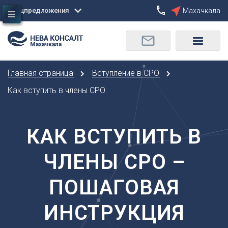
Спецпредложения
Махачкала
Сбросить
Махачкала
О
Москва
Санкт-Петербург
Омск
Главная страница
Вступление в СРО
Орел
А
Оренбург
Как вступить в члены СРО
Архангельск
П
Астрахань
Пенза
КАК ВСТУПИТЬ В
Б
Пермь
Барнаул
Р
ЧЛЕНЫ СРО –
Белгород
Ростов-на-Дону
Брянск
Рязань
ПОШАГОВАЯ
В
С
Владивосток
ИНСТРУКЦИЯ
Самара
Владикавказ
Саранск
Владимир