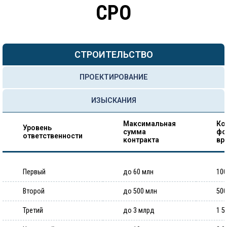
СРО
СТРОИТЕЛЬСТВО
ПРОЕКТИРОВАНИЕ
ИЗЫСКАНИЯ
Максимальная
Ко
Уровень
сумма
фо
ответственности
контракта
вр
Первый
до 60 млн
100
Второй
до 500 млн
500
Третий
до 3 млрд
1 5