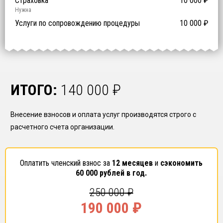
Предоставление специалистов НРС
Сертификат ISO 9001
Сертификат ISO 14001
Сертификат OHSAS 18001
Страховка
14 500
14 500
14 500
10 000
0
₽
₽
₽
₽
₽
0
ISO 9001
ISO 14001
OHSAS 18001
Нужна
₽ за человека
Услуги по сопровождению процедуры
10 000
₽
ИТОГО:
140 000
₽
Внесение взносов и оплата услуг производятся строго с
расчетного счета организации.
Оплатить членский взнос за
12 месяцев
и
сэкономить
60 000
рублей в год.
250 000
₽
190 000
₽