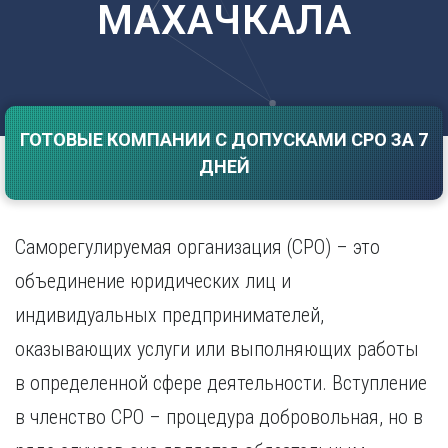
МАХАЧКАЛА
Саратов
Волгоград
Севастополь
Воронеж
Симферополь
Е
Смоленск
Екатеринбург
Сочи
Ставрополь
ГОТОВЫЕ КОМПАНИИ С ДОПУСКАМИ СРО ЗА 7
И
ДНЕЙ
Т
Иваново
Ижевск
Тамбов
Иркутск
Тверь
Саморегулируемая организация (СРО) – это
Тольятти
К
Томск
объединение юридических лиц и
Казань
Тула
индивидуальных предпринимателей,
Калининград
Тюмень
Калуга
оказывающих услуги или выполняющих работы
У
Кемерово
в определенной сфере деятельности. Вступление
Киров
Улан-Удэ
Краснодар
Ульяновск
в членство СРО – процедура добровольная, но в
Красноярск
Уфа