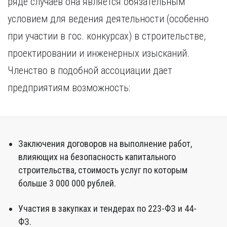
ряде случаев она является обязательным
Курган
Х
Курск
условием для ведения деятельности (особенно
Хабаровск
Л
при участии в гос. конкурсах) в строительстве,
Ч
Липецк
проектировании и инженерных изысканий.
Чебоксары
М
Членство в подобной ассоциации дает
Челябинск
Магнитогорск
Череповец
предприятиям возможность:
Махачкала
Чита
Мурманск
Я
Н
Ярославль
Набережные Челны
Заключения договоров на выполнение работ,
Нижний Новгород
влияющих на безопасность капитального
Нижний Тагил
строительства, стоимость услуг по которым
Новокузнецк
больше 3 000 000 рублей.
Новосибирск
Участия в закупках и тендерах по 223-ФЗ и 44-
ФЗ.