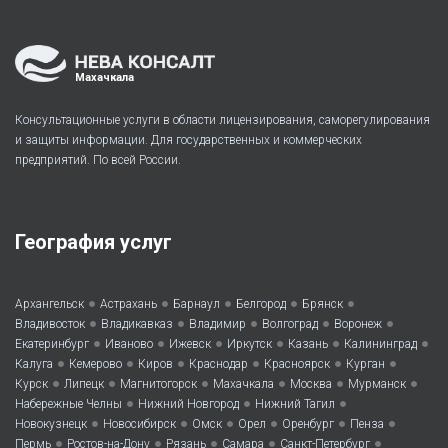
Махачкала
Консультационные услуги в области лицензирования, саморегулирования
и защиты информации. Для государственных и коммерческих
предприятий. По всей России.
География услуг
•
•
•
•
•
Архангельск
Астрахань
Барнаул
Белгород
Брянск
•
•
•
•
•
Владивосток
Владикавказ
Владимир
Волгоград
Воронеж
•
•
•
•
•
•
Екатеринбург
Иваново
Ижевск
Иркутск
Казань
Калининград
•
•
•
•
•
•
Калуга
Кемерово
Киров
Краснодар
Красноярск
Курган
•
•
•
•
•
•
Курск
Липецк
Магнитогорск
Махачкала
Москва
Мурманск
•
•
•
Набережные Челны
Нижний Новгород
Нижний Тагил
•
•
•
•
•
•
Новокузнецк
Новосибирск
Омск
Орел
Оренбург
Пенза
•
•
•
•
•
Пермь
Ростов-на-Дону
Рязань
Самара
Санкт-Петербург