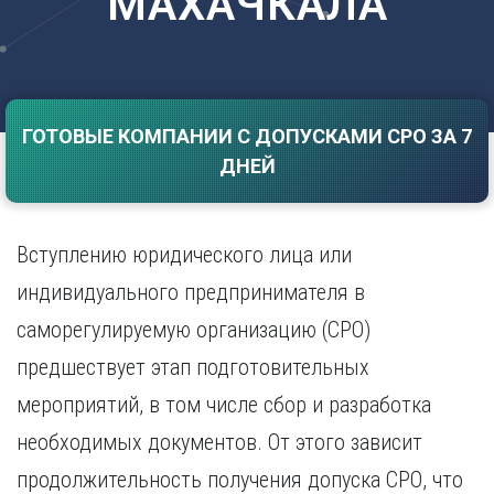
МАХАЧКАЛА
Саратов
Волгоград
Севастополь
Воронеж
Симферополь
Е
Смоленск
Екатеринбург
Сочи
ГОТОВЫЕ КОМПАНИИ С ДОПУСКАМИ СРО ЗА 7
Ставрополь
И
ДНЕЙ
Т
Иваново
Ижевск
Тамбов
Иркутск
Тверь
Вступлению юридического лица или
Тольятти
К
индивидуального предпринимателя в
Томск
Казань
саморегулируемую организацию (СРО)
Тула
Калининград
Тюмень
предшествует этап подготовительных
Калуга
У
Кемерово
мероприятий, в том числе сбор и разработка
Киров
Улан-Удэ
необходимых документов. От этого зависит
Краснодар
Ульяновск
продолжительность получения допуска СРО, что
Красноярск
Уфа