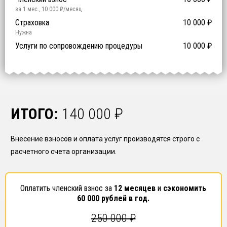
за 1 мес.
,
10 000
₽/месяц
Предоставление специалистов НРС
Сертификат ISO 9001
Сертификат ISO 14001
Сертификат OHSAS 18001
Страховка
14 500
14 500
14 500
10 000
0
₽
₽
₽
₽
₽
0
ISO 9001
ISO 14001
OHSAS 18001
Нужна
₽ за человека
Услуги по сопровождению процедуры
10 000
₽
ИТОГО:
140 000
₽
Внесение взносов и оплата услуг производятся строго с
расчетного счета организации.
Оплатить членский взнос за
12 месяцев
и
сэкономить
60 000
рублей в год.
250 000
₽