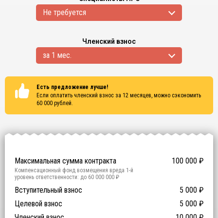
Не требуется
Членский взнос
за 1 мес.
Есть предложение лучше!
Если оплатить членский взнос за 12 месяцев, можно сэкономить
60 000
рублей.
Сертификаты
ISO 9001
ISO 14001
OHSAS 18001
Максимальная сумма контракта
100 000
₽
Компенсационный фонд возмещения вреда
1
-й
уровень ответственности:
до 60 000 000 ₽
Участие в гос. тендерах и аукционах
Вступительный взнос
5 000
0
₽
₽
Компенсационный фонд договорных обязательств
0
-
Целевой взнос
5 000
₽
й уровень ответственности:
Не требуется
Членский взнос
10 000
₽