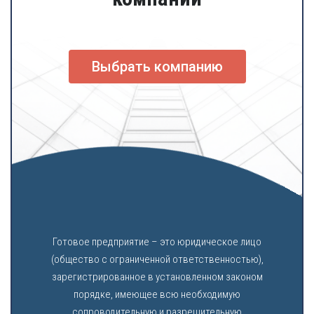
Выбрать компанию
Готовое предприятие – это юридическое лицо
(общество с ограниченной ответственностью),
зарегистрированное в установленном законом
порядке, имеющее всю необходимую
сопроводительную и разрешительную