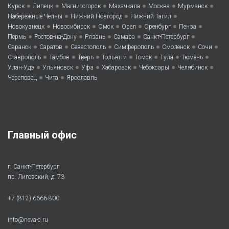
•
•
•
•
•
•
Курск
Липецк
Магнитогорск
Махачкала
Москва
Мурманск
•
•
•
Набережные Челны
Нижний Новгород
Нижний Тагил
•
•
•
•
•
•
Новокузнецк
Новосибирск
Омск
Орел
Оренбург
Пенза
•
•
•
•
•
Пермь
Ростов-на-Дону
Рязань
Самара
Санкт-Петербург
•
•
•
•
•
•
Саранск
Саратов
Севастополь
Симферополь
Смоленск
Сочи
•
•
•
•
•
•
•
Ставрополь
Тамбов
Тверь
Тольятти
Томск
Тула
Тюмень
•
•
•
•
•
•
Улан-Удэ
Ульяновск
Уфа
Хабаровск
Чебоксары
Челябинск
•
•
Череповец
Чита
Ярославль
Главный офис
г. Санкт-Петербург
пр. Лиговский, д. 73
+7 (812) 6666-800
info@neva-c.ru