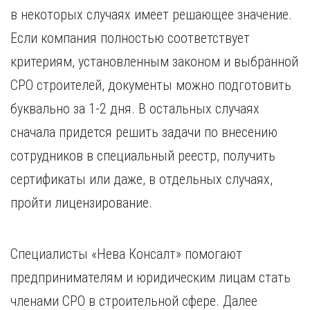
Курган
в некоторых случаях имеет решающее значение.
Х
Курск
Если компания полностью соответствует
Хабаровск
Л
критериям, установленным законом и выбранной
Ч
Липецк
Чебоксары
СРО строителей, документы можно подготовить
М
Челябинск
буквально за 1-2 дня. В остальных случаях
Магнитогорск
Череповец
Махачкала
сначала придется решить задачи по внесению
Чита
Мурманск
сотрудников в специальный реестр, получить
Я
Н
Ярославль
сертификаты или даже, в отдельных случаях,
Набережные Челны
пройти лицензирование.
Нижний Новгород
Нижний Тагил
Новокузнецк
Специалисты «Нева Консалт» помогают
Новосибирск
предпринимателям и юридическим лицам стать
членами СРО в строительной сфере. Далее