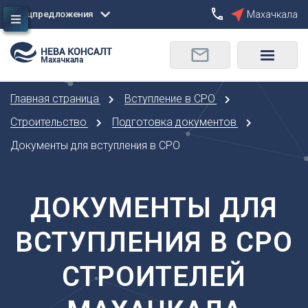
Спецпредложения
Махачкала
Сбросить
Махачкала
О
Москва
Санкт-Петербург
Омск
Главная страница
Вступление в СРО
Орел
А
Оренбург
Строительство
Подготовка документов
Архангельск
П
Документы для вступления в СРО
Астрахань
Пенза
Б
Пермь
Барнаул
ДОКУМЕНТЫ ДЛЯ
Р
Белгород
Ростов-на-Дону
Брянск
ВСТУПЛЕНИЯ В СРО
Рязань
В
С
СТРОИТЕЛЕЙ
Владивосток
Самара
Владикавказ
Саранск
Владимир