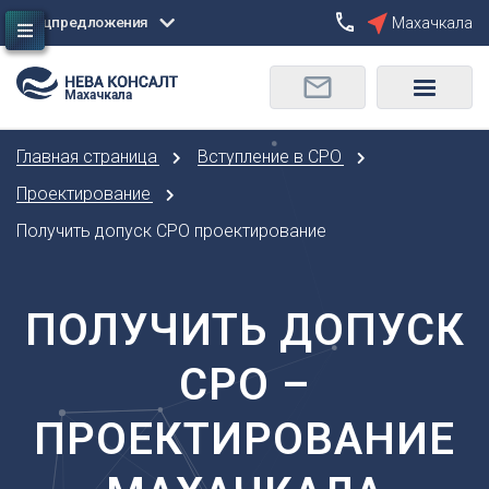
Спецпредложения
Махачкала
Сбросить
Махачкала
О
Москва
Санкт-Петербург
Омск
Главная страница
Вступление в СРО
Орел
А
Оренбург
Проектирование
Архангельск
П
Получить допуск СРО проектирование
Астрахань
Пенза
Б
Пермь
Барнаул
ПОЛУЧИТЬ ДОПУСК
Р
Белгород
Ростов-на-Дону
Брянск
СРО –
Рязань
В
С
ПРОЕКТИРОВАНИЕ
Владивосток
Самара
Владикавказ
Саранск
Владимир