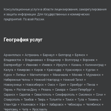
Консультационные услуги в области лицензирования, саморегулирования
и защиты информации. Для государственных и коммерческих
предприятий. По всей России.
География услуг
•
•
•
•
•
Архангельск
Астрахань
Барнаул
Белгород
Брянск
•
•
•
•
•
Владивосток
Владикавказ
Владимир
Волгоград
Воронеж
•
•
•
•
•
•
Екатеринбург
Иваново
Ижевск
Иркутск
Казань
Калининград
•
•
•
•
•
•
Калуга
Кемерово
Киров
Краснодар
Красноярск
Курган
•
•
•
•
•
•
Курск
Липецк
Магнитогорск
Махачкала
Москва
Мурманск
•
•
•
Набережные Челны
Нижний Новгород
Нижний Тагил
•
•
•
•
•
•
Новокузнецк
Новосибирск
Омск
Орел
Оренбург
Пенза
•
•
•
•
•
Пермь
Ростов-на-Дону
Рязань
Самара
Санкт-Петербург
•
•
•
•
•
•
Саранск
Саратов
Севастополь
Симферополь
Смоленск
Сочи
•
•
•
•
•
•
•
Ставрополь
Тамбов
Тверь
Тольятти
Томск
Тула
Тюмень
•
•
•
•
•
•
Улан-Удэ
Ульяновск
Уфа
Хабаровск
Чебоксары
Челябинск
•
•
Череповец
Чита
Ярославль