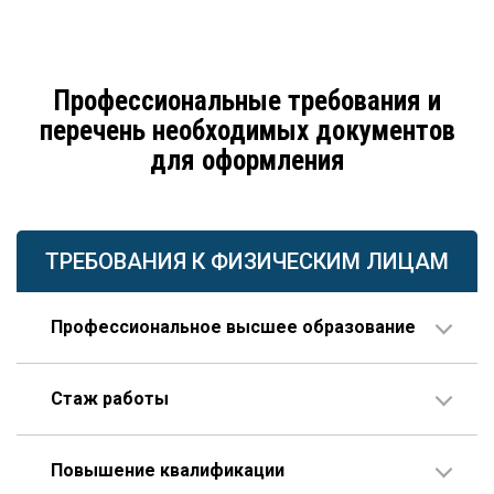
Профессиональные требования и
перечень необходимых документов
для оформления
ТРЕБОВАНИЯ К ФИЗИЧЕСКИМ ЛИЦАМ
Профессиональное высшее образование
По направлению строительства, изысканий или
Стаж работы
проектирования.
В организации соответствующего профиля – 10 лет
Повышение квалификации
или больше, 3 года из которых – на руководящей