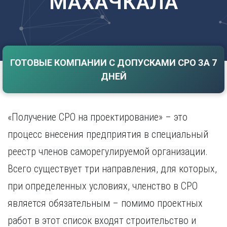
МАХАЧКАЛА
Саратов
Волгоград
Севастополь
Воронеж
Симферополь
Е
Смоленск
Екатеринбург
Сочи
ГОТОВЫЕ КОМПАНИИ С ДОПУСКАМИ СРО ЗА 7
Ставрополь
И
ДНЕЙ
Т
Иваново
Ижевск
Тамбов
Иркутск
Тверь
«Получение СРО на проектирование» – это
Тольятти
К
процесс внесения предприятия в специальный
Томск
Казань
реестр членов саморегулируемой организации.
Тула
Калининград
Тюмень
Всего существует три направления, для которых,
Калуга
У
Кемерово
при определенных условиях, членство в СРО
Киров
Улан-Удэ
является обязательным – помимо проектных
Краснодар
Ульяновск
работ в этот список входят строительство и
Красноярск
Уфа