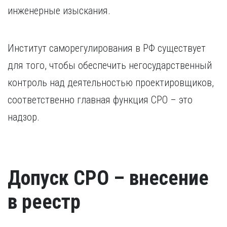
Курган
инженерные изыскания.
Х
Курск
Хабаровск
Л
Ч
Институт саморегулирования в РФ существует
Липецк
Чебоксары
для того, чтобы обеспечить негосударственный
М
Челябинск
контроль над деятельностью проектировщиков,
Магнитогорск
Череповец
Махачкала
Чита
соответственно главная функция СРО – это
Мурманск
Я
надзор.
Н
Ярославль
Набережные Челны
Нижний Новгород
Нижний Тагил
Допуск СРО – внесение
Новокузнецк
Новосибирск
в реестр