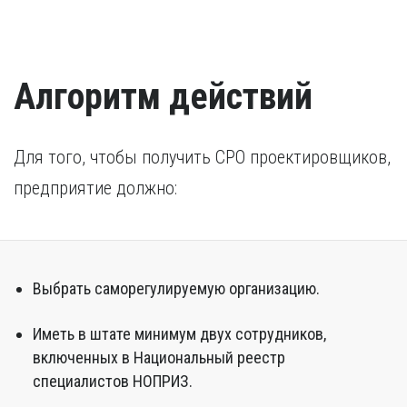
трудоустройства.
случаях дополнительно предоставляется копия
предоставляют документ, подтверждающий исполнение
свидетельства о признании иностранного образования.
наказания.
Разрешение на работу (если кандидат –
Удостоверение о повышении квалификации.
иностранный гражданин).
Удостоверение, подтверждающее факт повышения
Алгоритм действий
квалификации в течение последних пяти лет. В случае,
если повышение квалификации проходило за пределами
России, требуется копия свидетельства о признании
иностранного образования.
Для того, чтобы получить СРО проектировщиков,
предприятие должно:
Выбрать саморегулируемую организацию.
Иметь в штате минимум двух сотрудников,
включенных в Национальный реестр
специалистов НОПРИЗ.