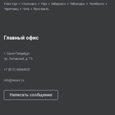
•
•
•
•
•
•
Улан-Удэ
Ульяновск
Уфа
Хабаровск
Чебоксары
Челябинск
•
•
Череповец
Чита
Ярославль
Главный офис
г. Санкт-Петербург
пр. Лиговский, д. 73
+7 (812) 6666-800
info@neva-c.ru
Написать сообщение