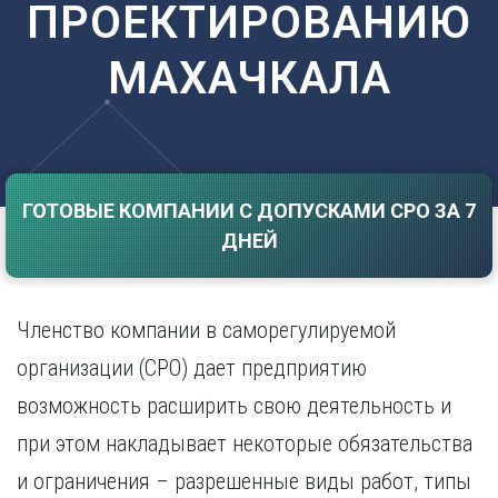
ПРОЕКТИРОВАНИЮ
Саратов
Волгоград
Севастополь
Воронеж
МАХАЧКАЛА
Симферополь
Е
Смоленск
Екатеринбург
Сочи
Ставрополь
И
Т
Иваново
ГОТОВЫЕ КОМПАНИИ С ДОПУСКАМИ СРО ЗА 7
Ижевск
Тамбов
ДНЕЙ
Иркутск
Тверь
Тольятти
К
Томск
Казань
Членство компании в саморегулируемой
Тула
Калининград
Тюмень
организации (СРО) дает предприятию
Калуга
У
Кемерово
возможность расширить свою деятельность и
Киров
Улан-Удэ
при этом накладывает некоторые обязательства
Краснодар
Ульяновск
и ограничения – разрешенные виды работ, типы
Красноярск
Уфа