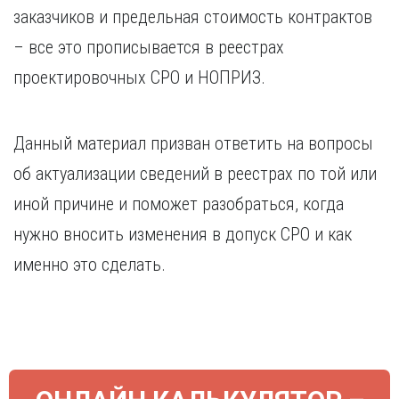
Курган
заказчиков и предельная стоимость контрактов
Х
Курск
– все это прописывается в реестрах
Хабаровск
Л
проектировочных СРО и НОПРИЗ.
Ч
Липецк
Чебоксары
М
Челябинск
Данный материал призван ответить на вопросы
Магнитогорск
Череповец
Махачкала
Чита
об актуализации сведений в реестрах по той или
Мурманск
Я
иной причине и поможет разобраться, когда
Н
Ярославль
нужно вносить изменения в допуск СРО и как
Набережные Челны
именно это сделать.
Нижний Новгород
Нижний Тагил
Новокузнецк
Новосибирск