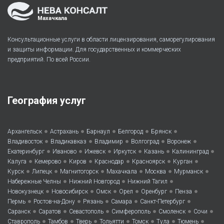
Махачкала
Консультационные услуги в области лицензирования, саморегулирования
и защиты информации. Для государственных и коммерческих
предприятий. По всей России.
География услуг
•
•
•
•
•
Архангельск
Астрахань
Барнаул
Белгород
Брянск
•
•
•
•
•
Владивосток
Владикавказ
Владимир
Волгоград
Воронеж
•
•
•
•
•
•
Екатеринбург
Иваново
Ижевск
Иркутск
Казань
Калининград
•
•
•
•
•
•
Калуга
Кемерово
Киров
Краснодар
Красноярск
Курган
•
•
•
•
•
•
Курск
Липецк
Магнитогорск
Махачкала
Москва
Мурманск
•
•
•
Набережные Челны
Нижний Новгород
Нижний Тагил
•
•
•
•
•
•
Новокузнецк
Новосибирск
Омск
Орел
Оренбург
Пенза
•
•
•
•
•
Пермь
Ростов-на-Дону
Рязань
Самара
Санкт-Петербург
•
•
•
•
•
•
Саранск
Саратов
Севастополь
Симферополь
Смоленск
Сочи
•
•
•
•
•
•
•
Ставрополь
Тамбов
Тверь
Тольятти
Томск
Тула
Тюмень