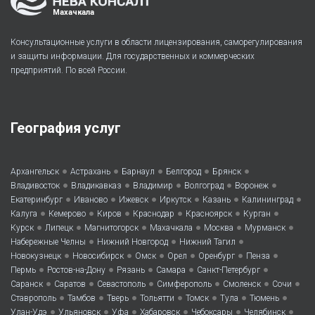
Махачкала
Консультационные услуги в области лицензирования, саморегулирования
и защиты информации. Для государственных и коммерческих
предприятий. По всей России.
География услуг
•
•
•
•
•
Архангельск
Астрахань
Барнаул
Белгород
Брянск
•
•
•
•
•
Владивосток
Владикавказ
Владимир
Волгоград
Воронеж
•
•
•
•
•
•
Екатеринбург
Иваново
Ижевск
Иркутск
Казань
Калининград
•
•
•
•
•
•
Калуга
Кемерово
Киров
Краснодар
Красноярск
Курган
•
•
•
•
•
•
Курск
Липецк
Магнитогорск
Махачкала
Москва
Мурманск
•
•
•
Набережные Челны
Нижний Новгород
Нижний Тагил
•
•
•
•
•
•
Новокузнецк
Новосибирск
Омск
Орел
Оренбург
Пенза
•
•
•
•
•
Пермь
Ростов-на-Дону
Рязань
Самара
Санкт-Петербург
•
•
•
•
•
•
Саранск
Саратов
Севастополь
Симферополь
Смоленск
Сочи
•
•
•
•
•
•
•
Ставрополь
Тамбов
Тверь
Тольятти
Томск
Тула
Тюмень
•
•
•
•
•
•
Улан-Удэ
Ульяновск
Уфа
Хабаровск
Чебоксары
Челябинск