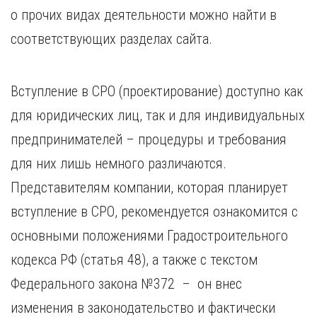
Курган
о прочих видах деятельности можно найти в
Х
Курск
соответствующих разделах сайта.
Хабаровск
Л
Ч
Липецк
Чебоксары
Вступление в СРО (проектирование) доступно как
М
Челябинск
для юридических лиц, так и для индивидуальных
Магнитогорск
Череповец
Махачкала
Чита
предпринимателей – процедуры и требования
Мурманск
Я
для них лишь немного различаются.
Н
Ярославль
Представителям компании, которая планирует
Набережные Челны
вступление в СРО, рекомендуется ознакомится с
Нижний Новгород
Нижний Тагил
основными положениями Градостроительного
Новокузнецк
кодекса РФ (статья 48), а также с текстом
Новосибирск
Федерального закона №372 – он внес
изменения в законодательство и фактически