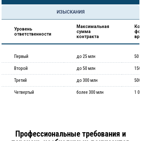
ИЗЫСКАНИЯ
Максимальная
Ко
Уровень
сумма
фо
ответственности
контракта
вр
Первый
до 25 млн
50 
Второй
до 50 млн
150
Третий
до 300 млн
500
Четвертый
более 300 млн
1 0
Профессиональные требования и