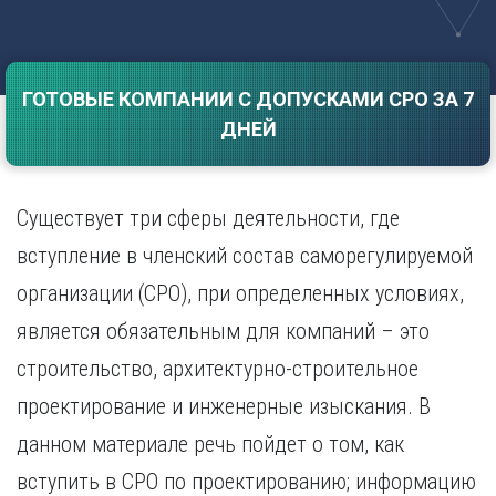
Саратов
Волгоград
Севастополь
Воронеж
Симферополь
Е
ГОТОВЫЕ КОМПАНИИ С ДОПУСКАМИ СРО ЗА 7
Смоленск
Екатеринбург
Сочи
ДНЕЙ
Ставрополь
И
Т
Иваново
Существует три сферы деятельности, где
Ижевск
Тамбов
Иркутск
Тверь
вступление в членский состав саморегулируемой
Тольятти
К
организации (СРО), при определенных условиях,
Томск
Казань
является обязательным для компаний – это
Тула
Калининград
Тюмень
строительство, архитектурно-строительное
Калуга
У
Кемерово
проектирование и инженерные изыскания. В
Киров
Улан-Удэ
данном материале речь пойдет о том, как
Краснодар
Ульяновск
вступить в СРО по проектированию; информацию
Красноярск
Уфа