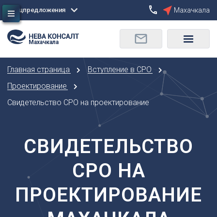
Спецпредложения
Махачкала
Сбросить
Махачкала
О
Москва
Санкт-Петербург
Омск
Главная страница
Вступление в СРО
Орел
А
Оренбург
Проектирование
Архангельск
П
Свидетельство СРО на проектирование
Астрахань
Пенза
Б
Пермь
Барнаул
СВИДЕТЕЛЬСТВО
Р
Белгород
Ростов-на-Дону
Брянск
СРО НА
Рязань
В
С
ПРОЕКТИРОВАНИЕ
Владивосток
Самара
Владикавказ
Саранск
Владимир