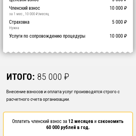
й уровень ответственности:
Не требуется
Членский взнос
10 000
₽
за 1 мес.
,
10 000
₽/месяц
Предоставление специалистов НРС
Сертификат ISO 9001
Сертификат ISO 14001
Сертификат OHSAS 18001
Страховка
14 500
14 500
14 500
5 000
0
₽
₽
₽
₽
₽
0
ISO 9001
ISO 14001
OHSAS 18001
Нужна
₽ за человека
Услуги по сопровождению процедуры
10 000
₽
ИТОГО:
85 000
₽
Внесение взносов и оплата услуг производятся строго с
расчетного счета организации.
Оплатить членский взнос за
12 месяцев
и
сэкономить
60 000
рублей в год.