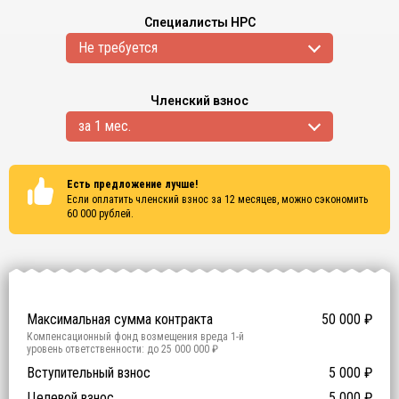
Специалисты НРС
Не требуется
Членский взнос
за 1 мес.
Есть предложение лучше!
Если оплатить членский взнос за 12 месяцев, можно сэкономить
60 000
рублей.
Сертификаты
ISO 9001
ISO 14001
OHSAS 18001
Максимальная сумма контракта
50 000
₽
Компенсационный фонд возмещения вреда
1
-й
уровень ответственности:
до 25 000 000 ₽
Участие в гос. тендерах и аукционах
Вступительный взнос
5 000
0
₽
₽
Компенсационный фонд договорных обязательств
0
-
Целевой взнос
5 000
₽