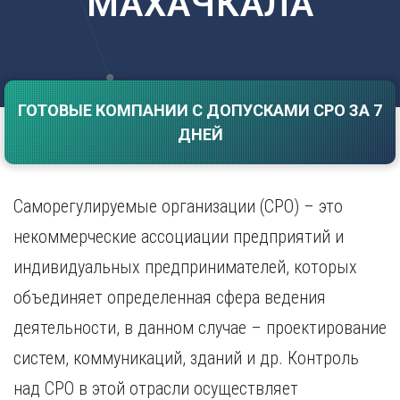
МАХАЧКАЛА
Саратов
Волгоград
Севастополь
Воронеж
Симферополь
Е
Смоленск
Екатеринбург
Сочи
ГОТОВЫЕ КОМПАНИИ С ДОПУСКАМИ СРО ЗА 7
Ставрополь
И
ДНЕЙ
Т
Иваново
Ижевск
Тамбов
Иркутск
Тверь
Саморегулируемые организации (СРО) – это
Тольятти
К
некоммерческие ассоциации предприятий и
Томск
Казань
индивидуальных предпринимателей, которых
Тула
Калининград
Тюмень
объединяет определенная сфера ведения
Калуга
У
Кемерово
деятельности, в данном случае – проектирование
Киров
Улан-Удэ
систем, коммуникаций, зданий и др. Контроль
Краснодар
Ульяновск
над СРО в этой отрасли осуществляет
Красноярск
Уфа