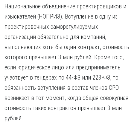
Курган
Национальное объединение проектировщиков и
Х
Курск
изыскателей (НОПРИЗ). Вступление в одну из
Хабаровск
Л
проектировочных саморегулируемых
Ч
Липецк
Чебоксары
организаций обязательно для компаний,
М
Челябинск
выполняющих хотя бы один контракт, стоимость
Магнитогорск
Череповец
Махачкала
которого превышает 3 млн рублей. Кроме того,
Чита
Мурманск
если юридическое лицо или предприниматель
Я
Н
Ярославль
участвует в тендерах по 44-ФЗ или 223-ФЗ, то
Набережные Челны
обязанность вступления в состав членов СРО
Нижний Новгород
возникает в тот момент, когда общая совокупная
Нижний Тагил
Новокузнецк
стоимость таких контрактов превышает 3 млн
Новосибирск
рублей.