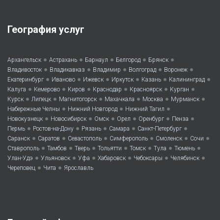
География услуг
•
•
•
•
•
Архангельск
Астрахань
Барнаул
Белгород
Брянск
•
•
•
•
•
Владивосток
Владикавказ
Владимир
Волгоград
Воронеж
•
•
•
•
•
•
Екатеринбург
Иваново
Ижевск
Иркутск
Казань
Калининград
•
•
•
•
•
•
Калуга
Кемерово
Киров
Краснодар
Красноярск
Курган
•
•
•
•
•
•
Курск
Липецк
Магнитогорск
Махачкала
Москва
Мурманск
•
•
•
Набережные Челны
Нижний Новгород
Нижний Тагил
•
•
•
•
•
•
Новокузнецк
Новосибирск
Омск
Орел
Оренбург
Пенза
•
•
•
•
•
Пермь
Ростов-на-Дону
Рязань
Самара
Санкт-Петербург
•
•
•
•
•
•
Саранск
Саратов
Севастополь
Симферополь
Смоленск
Сочи
•
•
•
•
•
•
•
Ставрополь
Тамбов
Тверь
Тольятти
Томск
Тула
Тюмень
•
•
•
•
•
•
Улан-Удэ
Ульяновск
Уфа
Хабаровск
Чебоксары
Челябинск
•
•
Череповец
Чита
Ярославль