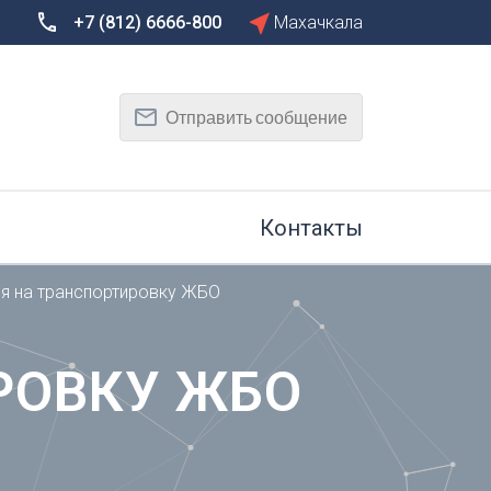
+7 (812) 6666-800
Махачкала
Сбросить
Т
Отправить сообщение
Тамбов
Тверь
рг
Тольятти
Томск
Контакты
Тула
Тюмень
я на транспортировку ЖБО
У
Улан-Удэ
на-Дону
Ульяновск
РОВКУ ЖБО
Уфа
Х
Хабаровск
к