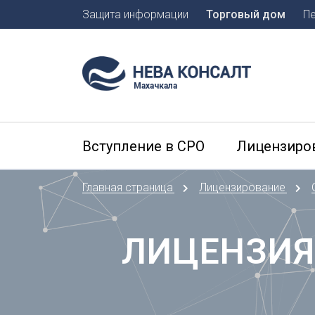
Защита информации
Торговый дом
П
Москва
Санкт-П
Махачкала
А
Арханге
Вступление в СРО
Лицензиро
Астраха
Б
Главная страница
Лицензирование
Барнаул
Белгоро
Брянск
ЛИЦЕНЗИЯ
В
Владиво
Владика
Владим