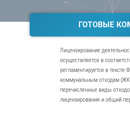
Волгогр
Вороне
ГОТОВЫЕ КО
Е
Екатери
И
Лицензирование деятельнос
Иванов
Ижевск
осуществляется в соответст
Иркутск
регламентируется в тексте 
коммунальным отходам (ЖКО
перечисленные виды отходов
лицензирования и общий пер