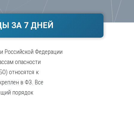
Ч
в
ополь
Чебоксары
ополь
Челябинск
Ы ЗА 7 ДНЕЙ
ск
Череповец
Чита
поль
Я
ии Российской Федерации
Ярославль
ассам опасности
БО) относятся к
реплен в ФЗ. Все
общий порядок