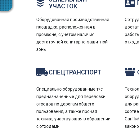
УЧАСТОК
Оборудованная производственная
Сотру
площадка, расположенная в
доста
промзоне, с учетом наличия
работы
достаточной санитарно-защитной
отхода
зоны.
СПЕЦТРАНСПОРТ
Специально оборудованные т/с,
Технол
предназначенные для перевозки
оборуд
отходов по дорогам общего
для ра
пользования, а также прочая
соотв
техника, участвующая в обращении
СанПиН
с отходами.
законо