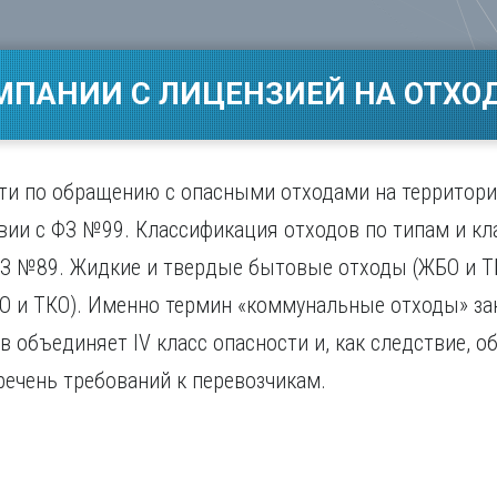
Магнитогорск
Сарато
ад
Махачкала
Севаст
ж
Мурманск
Симфер
МПАНИИ С ЛИЦЕНЗИЕЙ НА ОТХОД
Н
Смолен
нбург
Набережные Челны
Сочи
Нижний Новгород
Ставро
Нижний Тагил
ти по обращению с опасными отходами на территор
о
Новокузнецк
вии с ФЗ №99. Классификация отходов по типам и кл
Новосибирск
ФЗ №89. Жидкие и твердые бытовые отходы (ЖБО и Т
 и ТКО). Именно термин «коммунальные отходы» зак
 объединяет IV класс опасности и, как следствие, 
ечень требований к перевозчикам.