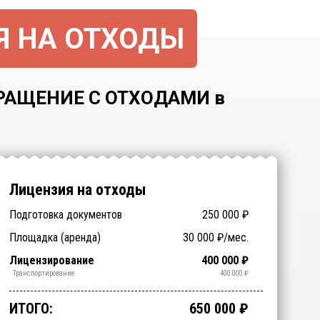
Я НА ОТХОДЫ
РАЩЕНИЕ С ОТХОДАМИ в
Лицензия на отходы
Подготовка документов
250 000
₽
Заключение ФБУЗ (ЦГиЭ)
Заключение РОСПОТРЕБНАДЗОРа
Технические специалисты
Отходы > 200
Спецтехника (аренда)
Оборудование (аренда)
Площадка (аренда)
30 000
₽/мес.
NaN
NaN
₽
₽
₽
₽
₽
₽
(СЭЗ)
(обучение)
Срочное получение
1-4 классы отходов
Лицензирование
400 000
₽
₽
₽
Обработка
Утилизация
Обезвреживание
Размещение
Сбор
Транспортирование
400 000
₽
₽
₽
₽
₽
₽
ИТОГО:
650 000
₽
Промежуточный итог:
15000
₽