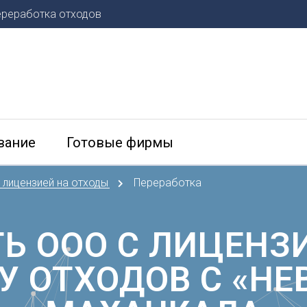
ереработка отходов
К
О
етербург
Казань
Омск
Калининград
Орел
Калуга
Оренбу
льск
Кемерово
вание
Готовые фирмы
П
нь
Киров
Пенза
Краснодар
Пермь
 лицензией на отходы
Переработка
Красноярск
Курган
Р
д
Курск
Ростов-
Ь ООО С ЛИЦЕНЗ
Л
Рязань
Липецк
С
У ОТХОДОВ С «НЕ
сток
М
Самара
вказ
Саранс
ир