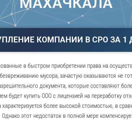
МАХАЧКАЛА
Магнитогорск
Сарато
ад
Махачкала
Севаст
ж
Мурманск
Симфер
Н
Смолен
нбург
Набережные Челны
Сочи
УПЛЕНИЕ КОМПАНИИ В СРО ЗА 1 
Нижний Новгород
Ставро
Нижний Тагил
о
Новокузнецк
Новосибирск
сованные в быстром приобретении права на осущест
обезвреживанию мусора, зачастую оказываются не г
зрешительного документа, которые составляют боле
м будет купить ООО с лицензией на переработку от
 характеризуется более высокой стоимостью, в сра
. Однако этот недостаток в полной мере компенсиру