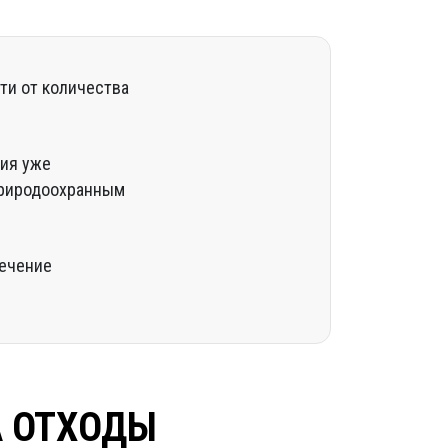
ти от количества
ния уже
природоохранным
течение
А ОТХОДЫ