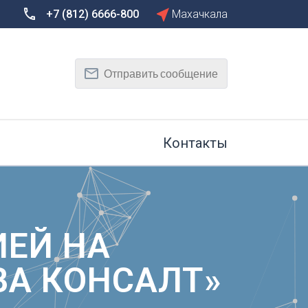
+7 (812) 6666-800
Махачкала
Сбросить
Т
Отправить сообщение
Тамбов
Тверь
рг
Тольятти
Томск
Контакты
Тула
Тюмень
У
Улан-Удэ
на-Дону
Ульяновск
ИЕЙ НА
Уфа
ВА КОНСАЛТ»
Х
Хабаровск
к