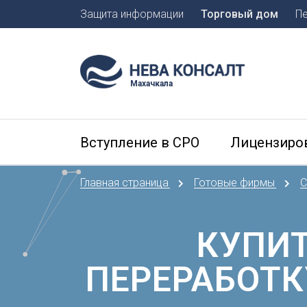
Защита информации
Торговый дом
П
Москва
Санкт-П
Махачкала
А
Арханге
Вступление в СРО
Лицензиро
Астраха
Б
Главная страница
Готовые фирмы
С
Барнаул
Белгоро
Брянск
КУПИТ
В
ПЕРЕРАБОТК
Владиво
Владика
Владим