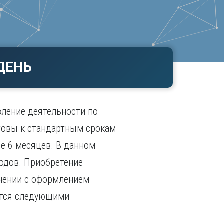
Ч
в
ополь
Чебоксары
ополь
Челябинск
ск
Череповец
Чита
ДЕНЬ
поль
Я
Ярославль
вление деятельности по
отовы к стандартным срокам
е 6 месяцев. В данном
ходов. Приобретение
внении с оформлением
ется следующими