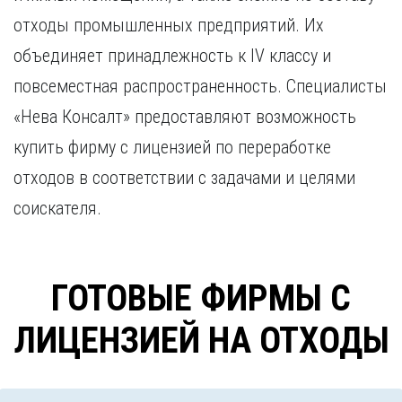
Курган
Х
отходы промышленных предприятий. Их
Курск
Хабаровск
объединяет принадлежность к IV классу и
Л
Ч
повсеместная распространенность. Специалисты
Липецк
Чебоксары
«Нева Консалт» предоставляют возможность
М
Челябинск
купить фирму с лицензией по переработке
Магнитогорск
Череповец
Махачкала
Чита
отходов в соответствии с задачами и целями
Мурманск
Я
соискателя.
Н
Ярославль
Набережные Челны
Нижний Новгород
ГОТОВЫЕ ФИРМЫ С
Нижний Тагил
Новокузнецк
ЛИЦЕНЗИЕЙ НА ОТХОДЫ
Новосибирск