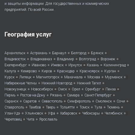
и защиты информации. Для государственных и коммерческих
предприятий. По всей России.
География услуг
•
•
•
•
•
Архангельск
Астрахань
Барнаул
Белгород
Брянск
•
•
•
•
•
Владивосток
Владикавказ
Владимир
Волгоград
Воронеж
•
•
•
•
•
•
Екатеринбург
Иваново
Ижевск
Иркутск
Казань
Калининград
•
•
•
•
•
•
Калуга
Кемерово
Киров
Краснодар
Красноярск
Курган
•
•
•
•
•
•
Курск
Липецк
Магнитогорск
Махачкала
Москва
Мурманск
•
•
•
Набережные Челны
Нижний Новгород
Нижний Тагил
•
•
•
•
•
•
Новокузнецк
Новосибирск
Омск
Орел
Оренбург
Пенза
•
•
•
•
•
Пермь
Ростов-на-Дону
Рязань
Самара
Санкт-Петербург
•
•
•
•
•
•
Саранск
Саратов
Севастополь
Симферополь
Смоленск
Сочи
•
•
•
•
•
•
•
Ставрополь
Тамбов
Тверь
Тольятти
Томск
Тула
Тюмень
•
•
•
•
•
•
Улан-Удэ
Ульяновск
Уфа
Хабаровск
Чебоксары
Челябинск
•
•
Череповец
Чита
Ярославль