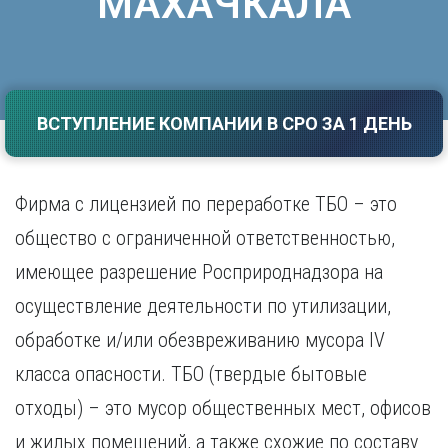
МАХАЧКАЛА
Саратов
Волгоград
Севастополь
Воронеж
Симферополь
Е
Смоленск
Екатеринбург
Сочи
ВСТУПЛЕНИЕ КОМПАНИИ В СРО ЗА 1 ДЕНЬ
Ставрополь
И
Т
Иваново
Ижевск
Фирма с лицензией по переработке ТБО – это
Тамбов
Иркутск
Тверь
общество с ограниченной ответственностью,
Тольятти
К
имеющее разрешение Росприроднадзора на
Томск
Казань
Тула
осуществление деятельности по утилизации,
Калининград
Тюмень
обработке и/или обезвреживанию мусора IV
Калуга
У
Кемерово
класса опасности. ТБО (твердые бытовые
Киров
Улан-Удэ
отходы) – это мусор общественных мест, офисов
Краснодар
Ульяновск
Красноярск
Уфа
и жилых помещений, а также схожие по составу