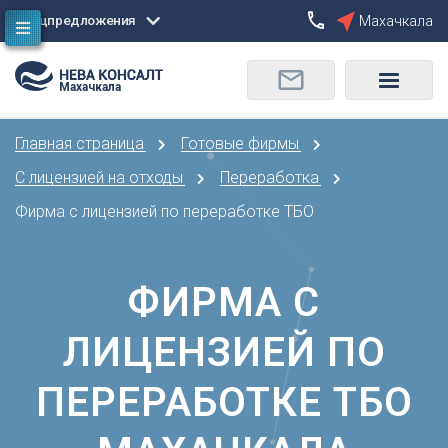
Спецпредложения
Махачкала
Сбросить
Махачкала
О
Москва
Санкт-Петербург
Омск
Главная страница
Готовые фирмы
Орел
А
Оренбург
С лицензией на отходы
Переработка
Архангельск
П
Фирма с лицензией по переработке ТБО
Астрахань
Пенза
Б
Пермь
Барнаул
ФИРМА С
Р
Белгород
Ростов-на-Дону
Брянск
ЛИЦЕНЗИЕЙ ПО
Рязань
В
С
ПЕРЕРАБОТКЕ ТБО
Владивосток
Самара
Владикавказ
Саранск
Владимир